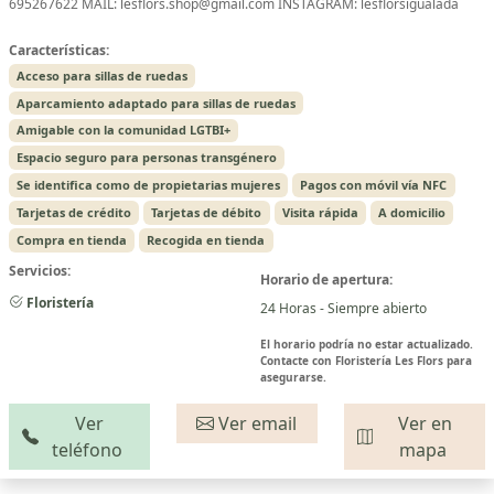
695267622 MAIL: lesflors.shop@gmail.com INSTAGRAM: lesflorsigualada
Características:
Acceso para sillas de ruedas
Aparcamiento adaptado para sillas de ruedas
Amigable con la comunidad LGTBI+
Espacio seguro para personas transgénero
Se identifica como de propietarias mujeres
Pagos con móvil vía NFC
Tarjetas de crédito
Tarjetas de débito
Visita rápida
A domicilio
Compra en tienda
Recogida en tienda
Servicios:
Horario de apertura:
Floristería
24 Horas - Siempre abierto
El horario podría no estar actualizado.
Contacte con Floristería Les Flors para
asegurarse.
Ver
Ver email
Ver en
teléfono
mapa