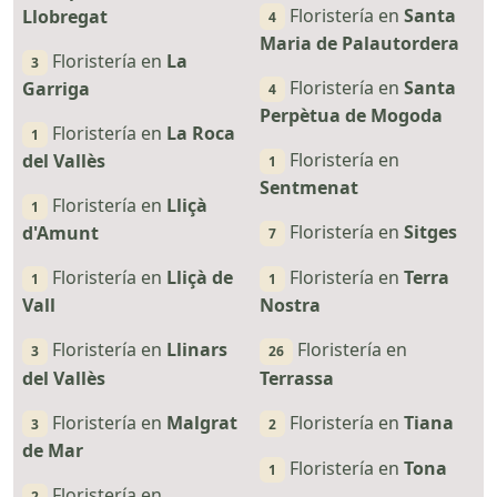
Floristería en
Santa
Llobregat
4
Maria de Palautordera
Floristería en
La
3
Floristería en
Santa
Garriga
4
Perpètua de Mogoda
Floristería en
La Roca
1
Floristería en
del Vallès
1
Sentmenat
Floristería en
Lliçà
1
Floristería en
Sitges
d'Amunt
7
Floristería en
Lliçà de
Floristería en
Terra
1
1
Vall
Nostra
Floristería en
Llinars
Floristería en
3
26
del Vallès
Terrassa
Floristería en
Malgrat
Floristería en
Tiana
3
2
de Mar
Floristería en
Tona
1
Floristería en
2