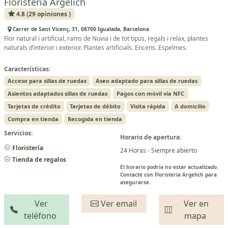
Floristeria Argelich
4.8 (29 opiniones )
Carrer de Sant Vicenç, 31, 08700 Igualada, Barcelona
Flor natural i artificial, rams de Nuvia i de tot tipus, regals i relax, plantes
naturals d’interior i exterior. Plantes artificials. Encens. Espelmes.
Características:
Acceso para sillas de ruedas
Aseo adaptado para sillas de ruedas
Asientos adaptados sillas de ruedas
Pagos con móvil vía NFC
Tarjetas de crédito
Tarjetas de débito
Visita rápida
A domicilio
Compra en tienda
Recogida en tienda
Servicios:
Horario de apertura:
Floristería
24 Horas - Siempre abierto
Tienda de regalos
El horario podría no estar actualizado.
Contacte con Floristeria Argelich para
asegurarse.
Ver
Ver email
Ver en
teléfono
mapa