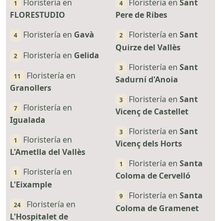
Floristería en
Floristería en
Sant
1
4
FLORESTUDIO
Pere de Ribes
Floristería en
Gavà
Floristería en
Sant
4
2
Quirze del Vallès
Floristería en
Gelida
2
Floristería en
Sant
3
Floristería en
11
Sadurní d'Anoia
Granollers
Floristería en
Sant
3
Floristería en
7
Vicenç de Castellet
Igualada
Floristería en
Sant
3
Floristería en
1
Vicenç dels Horts
L'Ametlla del Vallès
Floristería en
Santa
1
Floristería en
1
Coloma de Cervelló
L'Eixample
Floristería en
Santa
9
Floristería en
24
Coloma de Gramenet
L'Hospitalet de