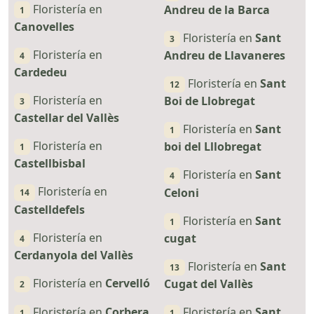
Floristería en
Andreu de la Barca
1
Canovelles
Floristería en
Sant
3
Floristería en
Andreu de Llavaneres
4
Cardedeu
Floristería en
Sant
12
Floristería en
Boi de Llobregat
3
Castellar del Vallès
Floristería en
Sant
1
Floristería en
boi del Lllobregat
1
Castellbisbal
Floristería en
Sant
4
Floristería en
Celoni
14
Castelldefels
Floristería en
Sant
1
Floristería en
cugat
4
Cerdanyola del Vallès
Floristería en
Sant
13
Floristería en
Cervelló
Cugat del Vallès
2
Floristería en
Corbera
Floristería en
Sant
1
1