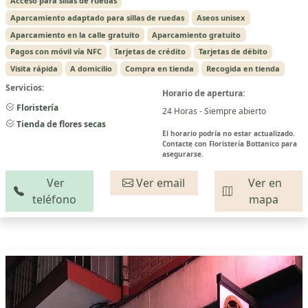
Acceso para sillas de ruedas
Aparcamiento adaptado para sillas de ruedas
Aseos unisex
Aparcamiento en la calle gratuito
Aparcamiento gratuito
Pagos con móvil vía NFC
Tarjetas de crédito
Tarjetas de débito
Visita rápida
A domicilio
Compra en tienda
Recogida en tienda
Servicios:
Horario de apertura:
Floristería
24 Horas - Siempre abierto
Tienda de flores secas
El horario podría no estar actualizado.
Contacte con Floristería Bottanico para
asegurarse.
Ver
Ver email
Ver en
teléfono
mapa