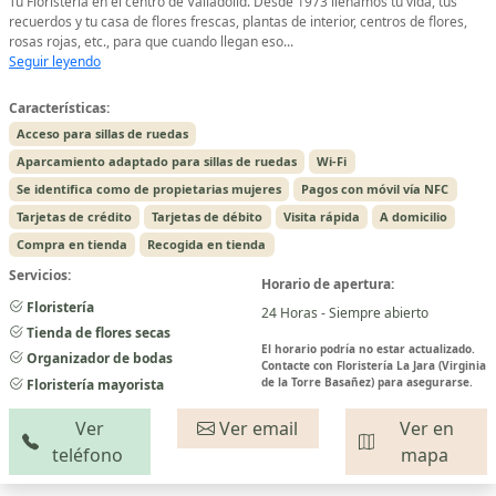
Tu Floristería en el centro de Valladolid. Desde 1973 llenamos tu vida, tus
recuerdos y tu casa de flores frescas, plantas de interior, centros de flores,
rosas rojas, etc., para que cuando llegan eso...
Seguir leyendo
Características:
Acceso para sillas de ruedas
Aparcamiento adaptado para sillas de ruedas
Wi-Fi
Se identifica como de propietarias mujeres
Pagos con móvil vía NFC
Tarjetas de crédito
Tarjetas de débito
Visita rápida
A domicilio
Compra en tienda
Recogida en tienda
Servicios:
Horario de apertura:
Floristería
24 Horas - Siempre abierto
Tienda de flores secas
El horario podría no estar actualizado.
Organizador de bodas
Contacte con Floristería La Jara (Virginia
de la Torre Basañez) para asegurarse.
Floristería mayorista
Ver
Ver email
Ver en
teléfono
mapa