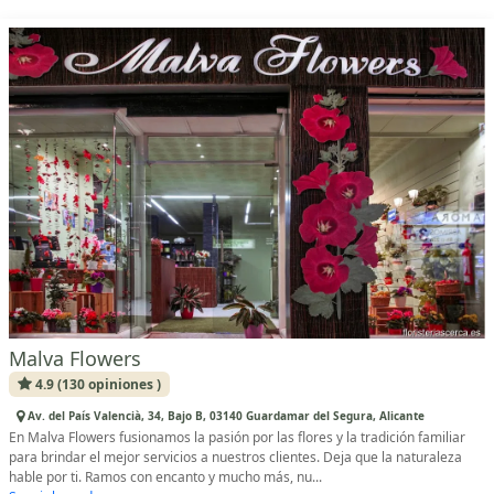
Malva Flowers
4.9 (130 opiniones )
Av. del País Valencià, 34, Bajo B, 03140 Guardamar del Segura, Alicante
En Malva Flowers fusionamos la pasión por las flores y la tradición familiar
para brindar el mejor servicios a nuestros clientes. Deja que la naturaleza
hable por ti. Ramos con encanto y mucho más, nu...