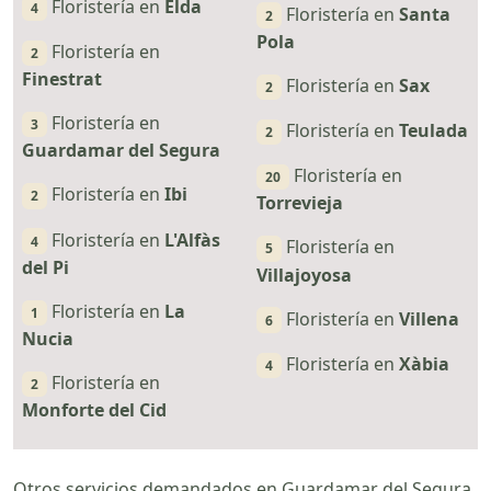
Floristería en
Elda
4
Floristería en
Santa
2
Pola
Floristería en
2
Finestrat
Floristería en
Sax
2
Floristería en
3
Floristería en
Teulada
2
Guardamar del Segura
Floristería en
20
Floristería en
Ibi
2
Torrevieja
Floristería en
L'Alfàs
4
Floristería en
5
del Pi
Villajoyosa
Floristería en
La
1
Floristería en
Villena
6
Nucia
Floristería en
Xàbia
4
Floristería en
2
Monforte del Cid
Otros servicios demandados en Guardamar del Segura