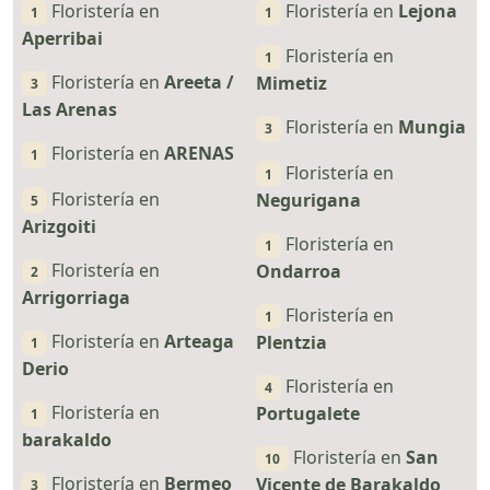
Floristería en
Floristería en
Lejona
1
1
Aperribai
Floristería en
1
Floristería en
Areeta /
Mimetiz
3
Las Arenas
Floristería en
Mungia
3
Floristería en
ARENAS
1
Floristería en
1
Floristería en
Negurigana
5
Arizgoiti
Floristería en
1
Floristería en
Ondarroa
2
Arrigorriaga
Floristería en
1
Floristería en
Arteaga
Plentzia
1
Derio
Floristería en
4
Floristería en
Portugalete
1
barakaldo
Floristería en
San
10
Floristería en
Bermeo
Vicente de Barakaldo
3