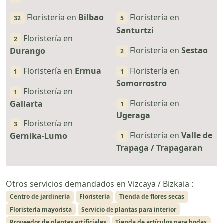
Floristería en
Bilbao
Floristería en
32
5
Santurtzi
Floristería en
2
Floristería en
Sestao
Durango
2
Floristería en
Ermua
Floristería en
1
1
Somorrostro
Floristería en
1
Floristería en
Gallarta
1
Ugeraga
Floristería en
3
Floristería en
Valle de
Gernika-Lumo
1
Trapaga / Trapagaran
Otros servicios demandados en Vizcaya / Bizkaia :
Centro de jardinería
Floristería
Tienda de flores secas
Floristería mayorista
Servicio de plantas para interior
Proveedor de plantas artificiales
Tienda de artículos para bodas