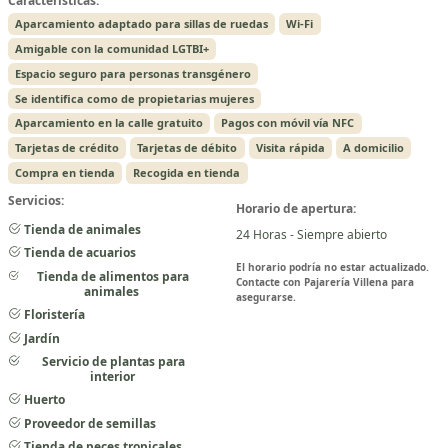
Características:
Aparcamiento adaptado para sillas de ruedas
Wi-Fi
Amigable con la comunidad LGTBI+
Espacio seguro para personas transgénero
Se identifica como de propietarias mujeres
Aparcamiento en la calle gratuito
Pagos con móvil vía NFC
Tarjetas de crédito
Tarjetas de débito
Visita rápida
A domicilio
Compra en tienda
Recogida en tienda
Servicios:
Horario de apertura:
Tienda de animales
24 Horas - Siempre abierto
Tienda de acuarios
El horario podría no estar actualizado.
Tienda de alimentos para
Contacte con Pajarería Villena para
animales
asegurarse.
Floristería
Jardín
Servicio de plantas para
interior
Huerto
Proveedor de semillas
Tienda de peces tropicales