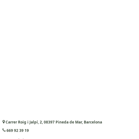
Carrer Roig i Jalpí, 2, 08397 Pineda de Mar, Barcelona
669 92 39 19