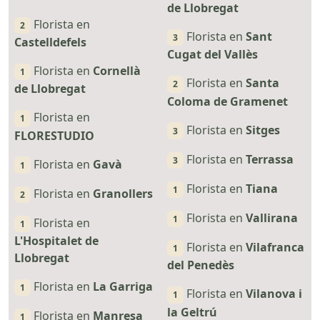
de Llobregat
Florista en
2
Florista en
Sant
3
Castelldefels
Cugat del Vallès
Florista en
Cornellà
1
Florista en
Santa
2
de Llobregat
Coloma de Gramenet
Florista en
1
Florista en
Sitges
3
FLORESTUDIO
Florista en
Terrassa
3
Florista en
Gavà
1
Florista en
Tiana
1
Florista en
Granollers
2
Florista en
Vallirana
1
Florista en
1
L'Hospitalet de
Florista en
Vilafranca
1
Llobregat
del Penedès
Florista en
La Garriga
1
Florista en
Vilanova i
1
la Geltrú
Florista en
Manresa
1