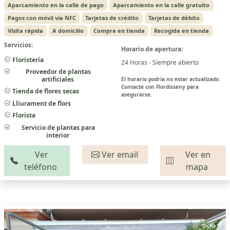
Aparcamiento en la calle de pago
Aparcamiento en la calle gratuito
Pagos con móvil vía NFC
Tarjetas de crédito
Tarjetas de débito
Visita rápida
A domicilio
Compra en tienda
Recogida en tienda
Servicios:
Horario de apertura:
Floristería
24 Horas - Siempre abierto
Proveedor de plantas
artificiales
El horario podría no estar actualizado.
Contacte con Flordisseny para
Tienda de flores secas
asegurarse.
Lliurament de flors
Florista
Servicio de plantas para
interior
Ver
Ver email
Ver en
teléfono
mapa