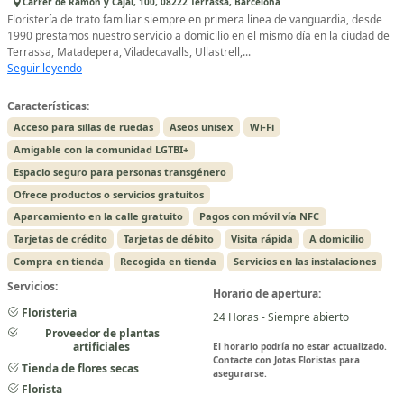
Carrer de Ramón y Cajal, 100, 08222 Terrassa, Barcelona
Floristería de trato familiar siempre en primera línea de vanguardia, desde
1990 prestamos nuestro servicio a domicilio en el mismo día en la ciudad de
Terrassa, Matadepera, Viladecavalls, Ullastrell,...
Seguir leyendo
Características:
Acceso para sillas de ruedas
Aseos unisex
Wi-Fi
Amigable con la comunidad LGTBI+
Espacio seguro para personas transgénero
Ofrece productos o servicios gratuitos
Aparcamiento en la calle gratuito
Pagos con móvil vía NFC
Tarjetas de crédito
Tarjetas de débito
Visita rápida
A domicilio
Compra en tienda
Recogida en tienda
Servicios en las instalaciones
Servicios:
Horario de apertura:
Floristería
24 Horas - Siempre abierto
Proveedor de plantas
artificiales
El horario podría no estar actualizado.
Contacte con Jotas Floristas para
Tienda de flores secas
asegurarse.
Florista