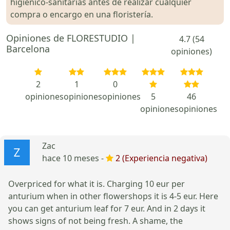
higiénico-sanitarias antes de realizar cualquier
compra o encargo en una floristería.
Opiniones de FLORESTUDIO |
4.7 (54
Barcelona
opiniones)
2
1
0
opiniones
opiniones
opiniones
5
46
opiniones
opiniones
Zac
hace 10 meses -
2 (Experiencia negativa)
Overpriced for what it is. Charging 10 eur per
anturium when in other flowershops it is 4-5 eur. Here
you can get anturium leaf for 7 eur. And in 2 days it
shows signs of not being fresh. A shame, the