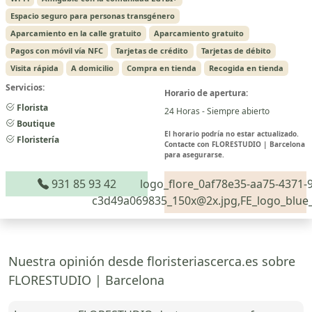
Espacio seguro para personas transgénero
Aparcamiento en la calle gratuito
Aparcamiento gratuito
Pagos con móvil vía NFC
Tarjetas de crédito
Tarjetas de débito
Visita rápida
A domicilio
Compra en tienda
Recogida en tienda
Servicios:
Horario de apertura:
Florista
24 Horas - Siempre abierto
Boutique
El horario podría no estar actualizado.
Floristería
Contacte con FLORESTUDIO | Barcelona
para asegurarse.
931 85 93 42
logo_flore_0af78e35-aa75-4371-9
c3d49a069835_150x@2x.jpg,FE_logo_blue
Nuestra opinión desde floristeriascerca.es sobre
FLORESTUDIO | Barcelona