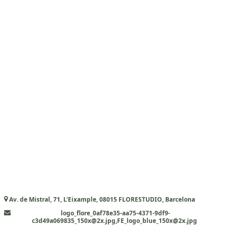
Av. de Mistral, 71, L'Eixample, 08015 FLORESTUDIO, Barcelona
logo_flore_0af78e35-aa75-4371-9df9-
c3d49a069835_150x@2x.jpg,FE_logo_blue_150x@2x.jpg