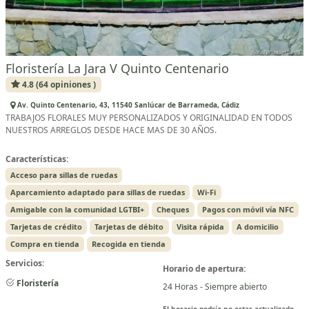
Floristería La Jara V Quinto Centenario
4.8 (64 opiniones )
Av. Quinto Centenario, 43, 11540 Sanlúcar de Barrameda, Cádiz
TRABAJOS FLORALES MUY PERSONALIZADOS Y ORIGINALIDAD EN TODOS
NUESTROS ARREGLOS DESDE HACE MAS DE 30 AÑOS.
Características:
Acceso para sillas de ruedas
Aparcamiento adaptado para sillas de ruedas
Wi-Fi
Amigable con la comunidad LGTBI+
Cheques
Pagos con móvil vía NFC
Tarjetas de crédito
Tarjetas de débito
Visita rápida
A domicilio
Compra en tienda
Recogida en tienda
Servicios:
Horario de apertura:
Floristería
24 Horas - Siempre abierto
El horario podría no estar actualizado.