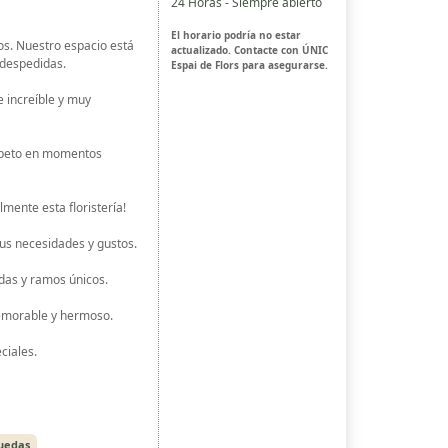
24 Horas - Siempre abierto
El horario podría no estar
os. Nuestro espacio está
actualizado. Contacte con ÚNIC
 despedidas.
Espai de Flors para asegurarse.
e increíble y muy
espeto en momentos
mente esta floristería!
us necesidades y gustos.
das y ramos únicos.
memorable y hermoso.
ciales.
ruedas