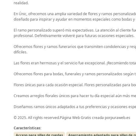
realidad.
En Únic, ofrecemos una amplia variedad de flores y ramos personalizad
diseñado para inspirar y ayudar en momentos especiales como bodas y
El ramo personalizado superó mis expectativas. La atención al cliente fu
profesional. Definitivamente volveré para futuras ocasiones especiales.
Ofrecemos flores y ramos funerarios que transmiten condolencias y r
difíciles.
Las flores eran hermosas y el servicio fue excepcional. ¡Recomiendo total
Ofrecemos flores para bodas, funerales y ramos personalizados según t
Flores únicas para cada ocasión especial. Flores personalizadas para bo
Creamos arreglos florales únicos para hacer tu día especial aún más 
Diseñamos ramos únicos adaptados a tus preferencias y ocasiones espe
© 2025. All rights reserved.Página Web Gratis creada porpuraweb.es
Características:
Acceso para sillas de ruedas
Aparcamiento adaptado para sillas de 