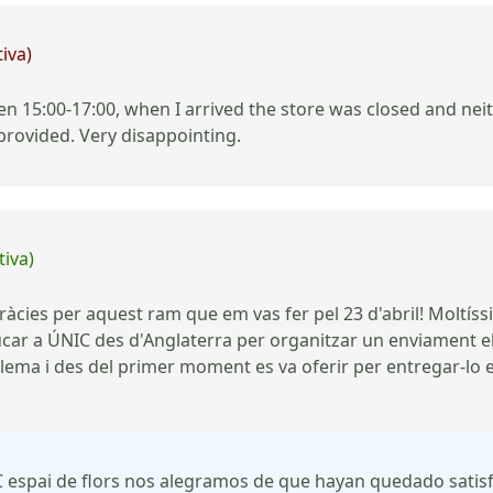
iva)
 15:00-17:00, when I arrived the store was closed and neith
rovided. Very disappointing.
tiva)
gràcies per aquest ram que em vas fer pel 23 d'abril! Moltíss
rucar a ÚNIC des d'Anglaterra per organitzar un enviament el 
lema i des del primer moment es va oferir per entregar-lo e
C espai de flors nos alegramos de que hayan quedado satisf