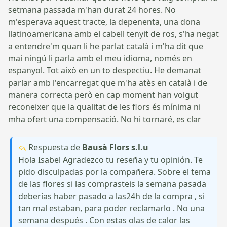
setmana passada m'han durat 24 hores. No
m'esperava aquest tracte, la depenenta, una dona
llatinoamericana amb el cabell tenyit de ros, s'ha negat
a entendre'm quan li he parlat català i m'ha dit que
mai ningú li parla amb el meu idioma, només en
espanyol. Tot això en un to despectiu. He demanat
parlar amb l'encarregat que m'ha atès en català i de
manera correcta però en cap moment han volgut
reconeixer que la qualitat de les flors és mínima ni
mha ofert una compensació. No hi tornaré, es clar
Respuesta de
Bausà Flors s.l.u
Hola Isabel Agradezco tu reseña y tu opinión. Te
pido disculpadas por la compañera. Sobre el tema
de las flores si las comprasteis la semana pasada
deberías haber pasado a las24h de la compra , si
tan mal estaban, para poder reclamarlo . No una
semana después . Con estas olas de calor las