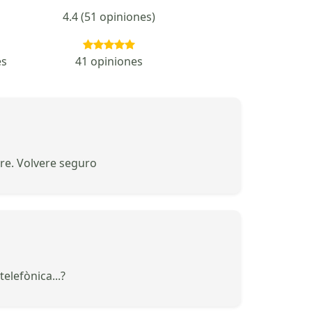
4.4 (51 opiniones)
es
41 opiniones
dre. Volvere seguro
elefònica...?