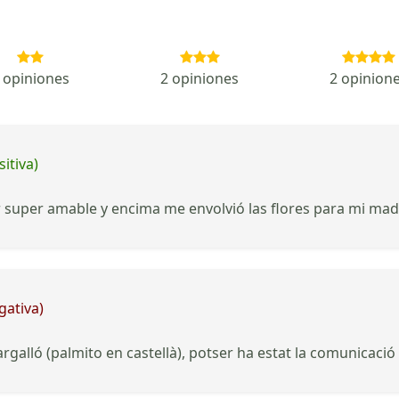
 opiniones
2 opiniones
2 opinion
itiva)
or super amable y encima me envolvió las flores para mi ma
gativa)
alló (palmito en castellà), potser ha estat la comunicació t