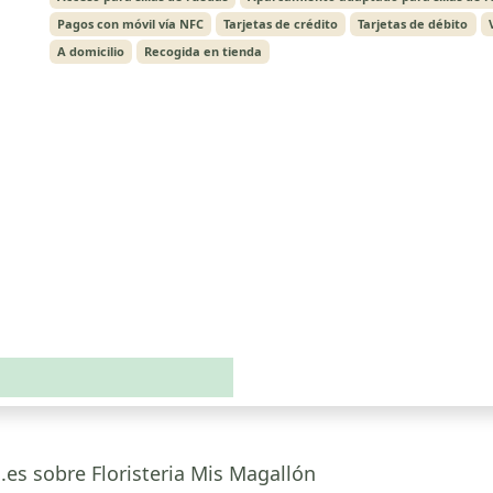
Pagos con móvil vía NFC
Tarjetas de crédito
Tarjetas de débito
A domicilio
Recogida en tienda
.es sobre Floristeria Mis Magallón