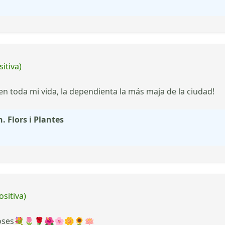
itiva)
en toda mi vida, la dependienta la más maja de la ciudad!
. Flors i Plantes
ositiva)
recioses💐🌷🌹🌺🌸🌼🌻🪷