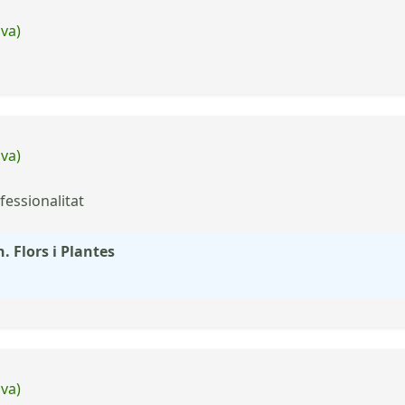
iva)
iva)
fessionalitat
. Flors i Plantes
iva)