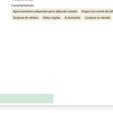
Características:
Aparcamiento adaptado para sillas de ruedas
Pagos con móvil vía N
Tarjetas de débito
Visita rápida
A domicilio
Compra en tienda