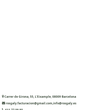
Carrer de Girona, 55, L'Eixample, 08009 Barcelona
rosgaly.facturacion@gmail.com,info@rosgaly.es
611 77 09 80