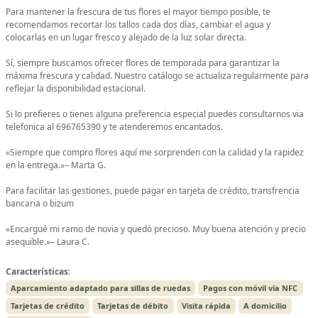
Para mantener la frescura de tus flores el mayor tiempo posible, te
recomendamos recortar los tallos cada dos días, cambiar el agua y
colocarlas en un lugar fresco y alejado de la luz solar directa.
Sí, siempre buscamos ofrecer flores de temporada para garantizar la
máxima frescura y calidad. Nuestro catálogo se actualiza regularmente para
reflejar la disponibilidad estacional.
Si lo prefieres o tienes alguna preferencia especial puedes consultarnos via
telefonica al 696765390 y te atenderemos encantados.
«Siempre que compro flores aquí me sorprenden con la calidad y la rapidez
en la entrega.»– Marta G.
Para facilitar las gestiones, puede pagar en tarjeta de crédito, transfrencia
bancaria o bizum
«Encargué mi ramo de novia y quedó precioso. Muy buena atención y precio
asequible.»– Laura C.
Características:
Aparcamiento adaptado para sillas de ruedas
Pagos con móvil vía NFC
Tarjetas de crédito
Tarjetas de débito
Visita rápida
A domicilio