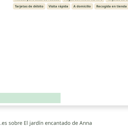
Tarjetas de débito
Visita rápida
A domicilio
Recogida en tienda
a.es sobre El jardín encantado de Anna