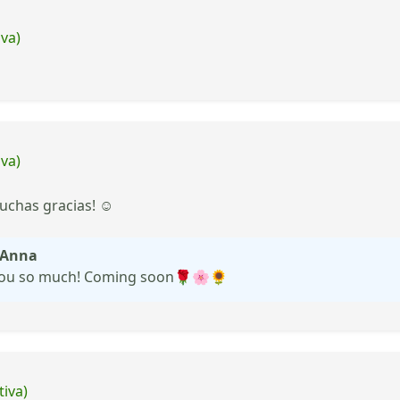
iva)
iva)
Muchas gracias! ☺️
e Anna
 you so much! Coming soon🌹🌸🌻
tiva)