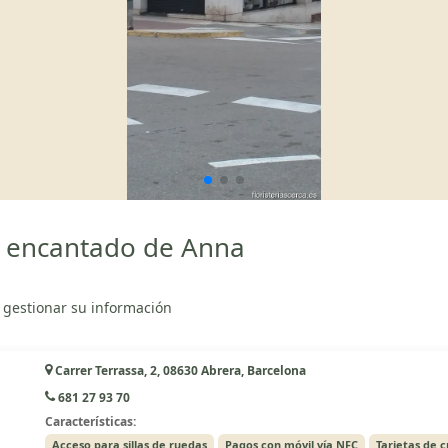
ín encantado de Anna
 gestionar su información
Carrer Terrassa, 2, 08630 Abrera, Barcelona
681 27 93 70
Características:
Acceso para sillas de ruedas
Pagos con móvil vía NFC
Tarjetas de c