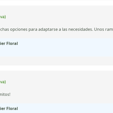
iva)
uchas opciones para adaptarse a las necesidades. Unos ramo
ier Floral
iva)
nitos!
ier Floral