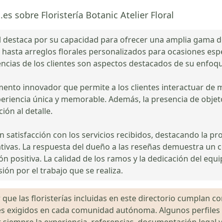
es sobre Floristería Botanic Atelier Floral
ral destaca por su capacidad para ofrecer una amplia gama d
es hasta arreglos florales personalizados para ocasiones es
rencias de los clientes son aspectos destacados de su enfoq
lemento innovador que permite a los clientes interactuar de
periencia única y memorable. Además, la presencia de objeto
ón al detalle.
n satisfacción con los servicios recibidos, destacando la pr
tivas. La respuesta del dueño a las reseñas demuestra un c
ón positiva. La calidad de los ramos y la dedicación del eq
ión por el trabajo que se realiza.
que las floristerías incluidas en este directorio cumplan con
gales exigidos en cada comunidad autónoma. Algunos perfil
siempre la experiencia, referencias, documentación legal y