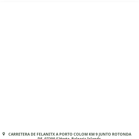
CARRETERA DE FELANITX A PORTO COLOM KM 9 JUNTO ROTONDA
DE, 07200 S'Horta, Balearic Islands