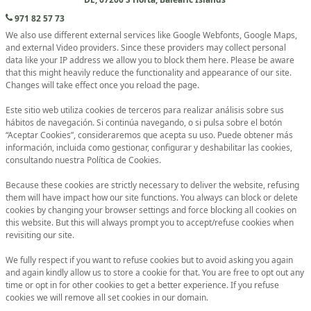
971 82 57 73
We also use different external services like Google Webfonts, Google Maps,
and external Video providers. Since these providers may collect personal
data like your IP address we allow you to block them here. Please be aware
that this might heavily reduce the functionality and appearance of our site.
Changes will take effect once you reload the page.
Este sitio web utiliza cookies de terceros para realizar análisis sobre sus
hábitos de navegación. Si continúa navegando, o si pulsa sobre el botón
“Aceptar Cookies”, consideraremos que acepta su uso. Puede obtener más
información, incluida como gestionar, configurar y deshabilitar las cookies,
consultando nuestra Política de Cookies.
Because these cookies are strictly necessary to deliver the website, refusing
them will have impact how our site functions. You always can block or delete
cookies by changing your browser settings and force blocking all cookies on
this website. But this will always prompt you to accept/refuse cookies when
revisiting our site.
We fully respect if you want to refuse cookies but to avoid asking you again
and again kindly allow us to store a cookie for that. You are free to opt out any
time or opt in for other cookies to get a better experience. If you refuse
cookies we will remove all set cookies in our domain.