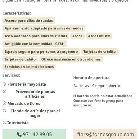
Síguenos en Instagram para ver nuestras últimas novedades y proyectos.
Características:
Acceso para sillas de ruedas
Aparcamiento adaptado para sillas de ruedas
Aseo adaptado para sillas de ruedas
Aseos
Aseos unisex
Amigable con la comunidad LGTBI+
Espacio seguro para personas transgénero
Tarjetas de crédito
Tarjetas de débito
Ofrece asistencia en otros idiomas
Servicios en las instalaciones
Servicios:
Horario de apertura:
Floristería mayorista
24 Horas - Siempre abierto
Proveedor de plantas
artificiales
El horario podría no estar actualizado.
Contacte con Fornés group para
Mercado de flores
asegurarse.
Tienda de artículos para el
hogar
Interiorista
971 42 89 05
flors@fornesgroup.com