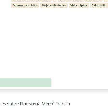
Tarjetas de crédito
Tarjetas de débito
Visita rápida
A domicilio
.es sobre Floristeria Mercè Francia