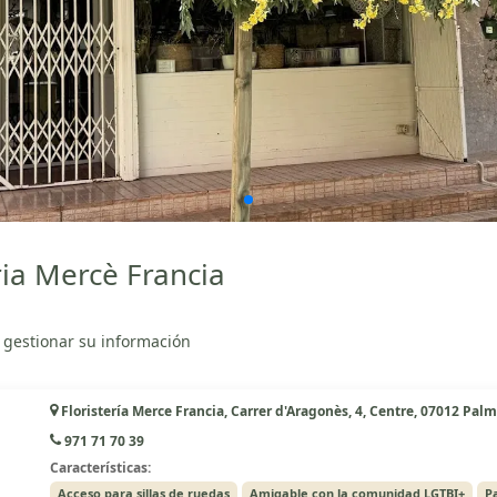
ria Mercè Francia
 gestionar su información
Floristería Merce Francia, Carrer d'Aragonès, 4, Centre, 07012 Palm
971 71 70 39
Características:
Acceso para sillas de ruedas
Amigable con la comunidad LGTBI+
P