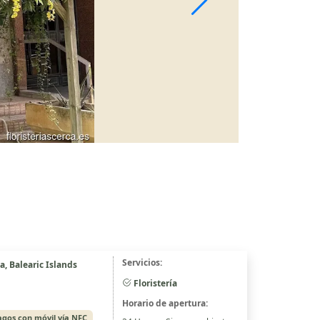
Servicios:
a, Balearic Islands
Floristería
Horario de apertura:
agos con móvil vía NFC