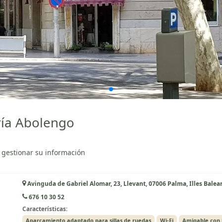
ría Abolengo
 gestionar su información
Avinguda de Gabriel Alomar, 23, Llevant, 07006 Palma, Illes Balea
676 10 30 52
Características:
Aparcamiento adaptado para sillas de ruedas
Wi-Fi
Amigable con 