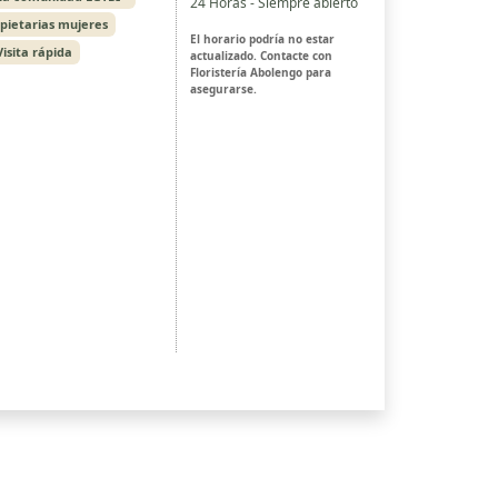
24 Horas - Siempre abierto
opietarias mujeres
El horario podría no estar
Visita rápida
actualizado. Contacte con
Floristería Abolengo para
asegurarse.