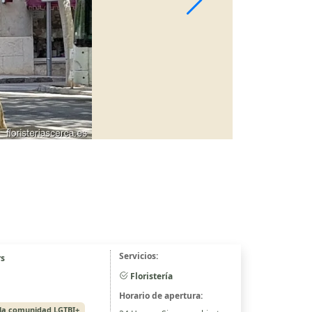
Servicios:
rs
Floristería
Horario de apertura:
la comunidad LGTBI+