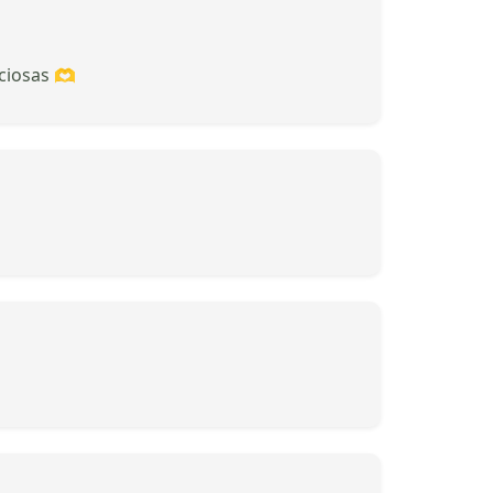
eciosas 🫶