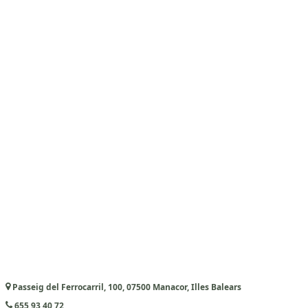
Passeig del Ferrocarril, 100, 07500 Manacor, Illes Balears
655 93 40 72