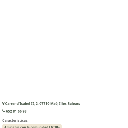
Carrer d'Isabel II, 2, 07710 Maó, Illes Balears
652 81 66 98
Características:
Amigable con la comunidad LGTBI+