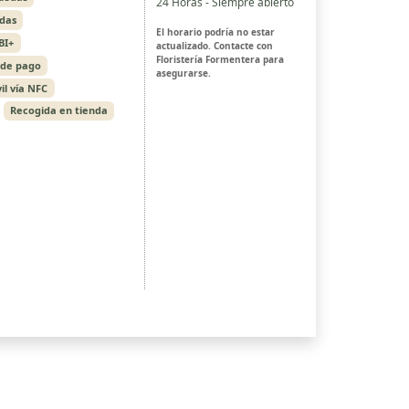
24 Horas - Siempre abierto
edas
El horario podría no estar
BI+
actualizado. Contacte con
Floristería Formentera para
 de pago
asegurarse.
il vía NFC
Recogida en tienda