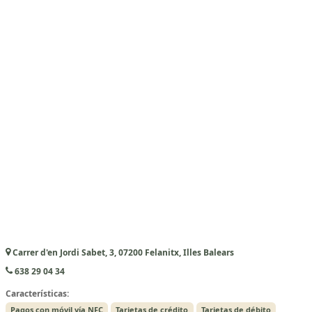
Carrer d'en Jordi Sabet, 3, 07200 Felanitx, Illes Balears
638 29 04 34
Características:
Pagos con móvil vía NFC
Tarjetas de crédito
Tarjetas de débito