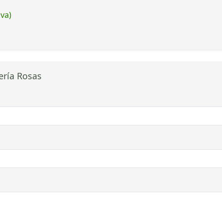
iva)
tería Rosas