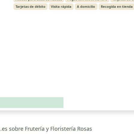
Tarjetas de débito
Visita rápida
A domicilio
Recogida en tienda
es sobre Frutería y Floristería Rosas