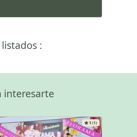
listados :
 interesarte
5 (1)