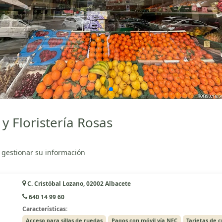
y Floristería Rosas
 gestionar su información
C. Cristóbal Lozano, 02002 Albacete
640 14 99 60
Características:
Acceso para sillas de ruedas
Pagos con móvil vía NFC
Tarjetas de c