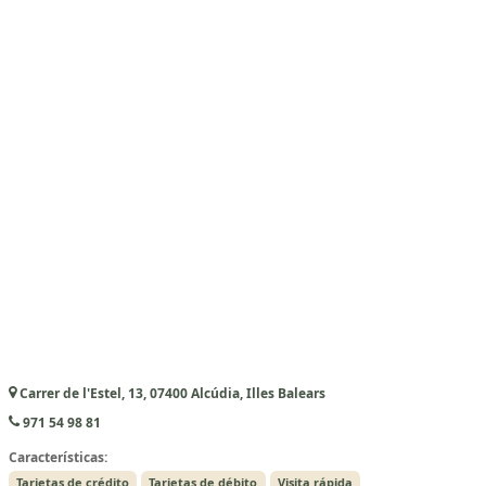
Carrer de l'Estel, 13, 07400 Alcúdia, Illes Balears
971 54 98 81
Características:
Tarjetas de crédito
Tarjetas de débito
Visita rápida