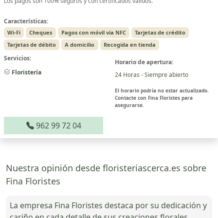
Los pagos son 100% seguros y con certificados válidos.
Características:
Wi-Fi
Cheques
Pagos con móvil vía NFC
Tarjetas de crédito
Tarjetas de débito
A domicilio
Recogida en tienda
Servicios:
Horario de apertura:
Floristería
24 Horas - Siempre abierto
El horario podría no estar actualizado.
Contacte con Fina Floristes para
asegurarse.
962 99 72 04
Nuestra opinión desde floristeriascerca.es sobre
Fina Floristes
La empresa Fina Floristes destaca por su dedicación y
cariño en cada detalle de sus creaciones florales,