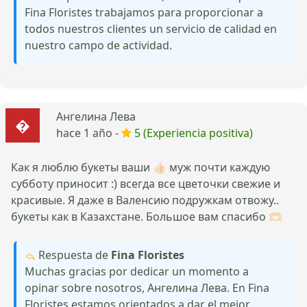
Fina Floristes trabajamos para proporcionar a
todos nuestros clientes un servicio de calidad en
nuestro campo de actividad.
Ангелина Лева
hace 1 año -
5 (Experiencia positiva)
Как я люблю букеты ваши 👍🏻 муж почти каждую
субботу приносит :) всегда все цветочки свежие и
красивые. Я даже в Валенсию подружкам отвожу..
букеты как в Казахстане. Большое вам спасибо 🫶🏻
Respuesta de
Fina Floristes
Muchas gracias por dedicar un momento a
opinar sobre nosotros, Ангелина Лева. En Fina
Floristes estamos orientados a dar el mejor