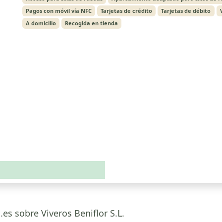
Pagos con móvil vía NFC
Tarjetas de crédito
Tarjetas de débito
A domicilio
Recogida en tienda
.es sobre Viveros Beniflor S.L.