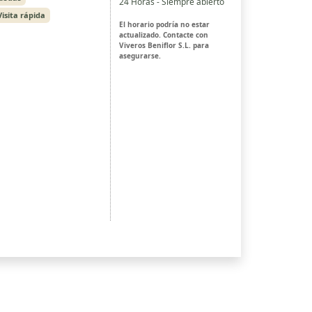
24 Horas - Siempre abierto
Visita rápida
El horario podría no estar
actualizado. Contacte con
Viveros Beniflor S.L. para
asegurarse.