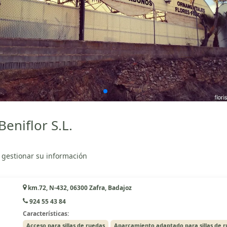
eniflor S.L.
 gestionar su información
km.72, N-432, 06300 Zafra, Badajoz
924 55 43 84
Características:
Acceso para sillas de ruedas
Aparcamiento adaptado para sillas de 