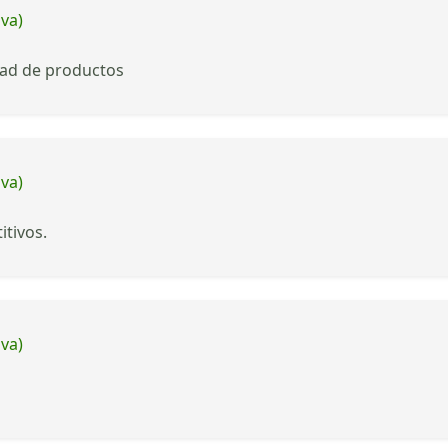
iva)
dad de productos
iva)
tivos.
iva)