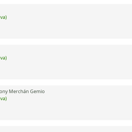
iva)
iva)
 Tony Merchán Gemio
iva)