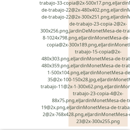
trabajo-33-copia@2x-500x17.png,elJard
de-trabajo-22@2x-480x402.png,elJardi
de-trabajo-22@2x-300x251.png,elJardi
de-trabajo-23-copia-2@2x-
300x256.png,JardinDeMonetMesa-de-tra
8-1024x798.png,elJardinMonetMesa-de-
copia@2x-300x189.png,elJardinMonet
trabajo-15-copia@2x-
480x303.png,elJardinMonetMesa-de-tra
480x359.png,elJardinMonetMesa-de-tra
1-500x104.png,elJardinMonetMesa-de
35@2x-100-150x28.jpg,elJardinMonet
trabajo-11@2x-1-300x62.png,elJardinMo
trabajo-23-copia-4@2x-
88x75.png,elJardinMonetMesa-de-t
19@2x.png,elJardinMonetMesa-de-trabaj
2@2x-768x428.png,elJardinMonetMesa-d
23@2x-300x255.png