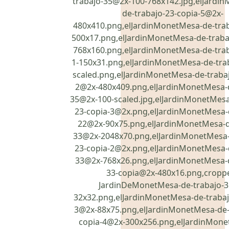
trabajo-35@2x-100-768x142.jpg,elJardi
de-trabajo-23-copia-5@2x-
480x410.png,elJardinMonetMesa-de-tra
500x17.png,elJardinMonetMesa-de-traba
768x160.png,elJardinMonetMesa-de-tra
1-150x31.png,elJardinMonetMesa-de-tra
scaled.png,elJardinMonetMesa-de-trabaj
2@2x-480x409.png,elJardinMonetMesa-d
35@2x-100-scaled.jpg,elJardinMonetMesa
23-copia-3@2x.png,elJardinMonetMesa-
22@2x-90x75.png,elJardinMonetMesa-d
33@2x-2048x70.png,elJardinMonetMesa-
23-copia-2@2x.png,elJardinMonetMesa-
33@2x-768x26.png,elJardinMonetMesa-d
33-copia@2x-480x16.png,cropp
JardinDeMonetMesa-de-trabajo-
32x32.png,elJardinMonetMesa-de-trabaj
3@2x-88x75.png,elJardinMonetMesa-de-
copia-4@2x-300x256.png,elJardinMone