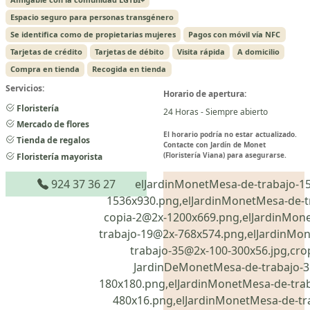
Espacio seguro para personas transgénero
Se identifica como de propietarias mujeres
Pagos con móvil vía NFC
Tarjetas de crédito
Tarjetas de débito
Visita rápida
A domicilio
Compra en tienda
Recogida en tienda
Servicios:
Horario de apertura:
Floristería
24 Horas - Siempre abierto
Mercado de flores
El horario podría no estar actualizado.
Tienda de regalos
Contacte con Jardín de Monet
(Floristería Viana) para asegurarse.
Floristería mayorista
924 37 36 27
elJardinMonetMesa-de-trabajo-1
1536x930.png,elJardinMonetMesa-de-t
copia-2@2x-1200x669.png,elJardinMon
trabajo-19@2x-768x574.png,elJardinMo
trabajo-35@2x-100-300x56.jpg,cro
JardinDeMonetMesa-de-trabajo-
180x180.png,elJardinMonetMesa-de-tra
480x16.png,elJardinMonetMesa-de-tr