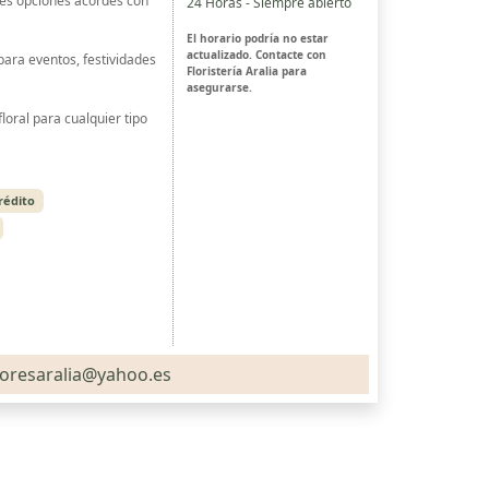
res opciones acordes con
24 Horas - Siempre abierto
El horario podría no estar
actualizado. Contacte con
para eventos, festividades
Floristería Aralia para
asegurarse.
loral para cualquier tipo
rédito
loresaralia@yahoo.es