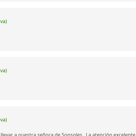
iva)
iva)
iva)
levar a nuestra señora de Sonsoles.. La atención excelente.