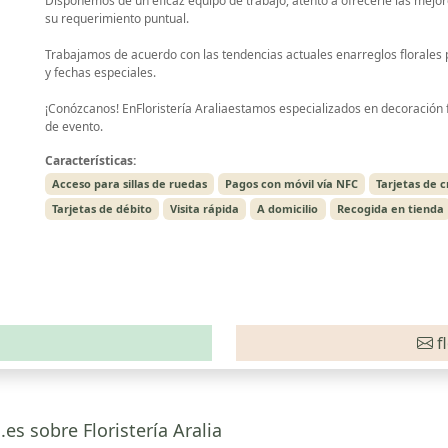
Disponemos de un eficaz equipo de trabajo, atento a ofrecerle las mejo
su requerimiento puntual.
Trabajamos de acuerdo con las tendencias actuales enarreglos florales 
y fechas especiales.
¡Conózcanos! EnFloristería Araliaestamos especializados en decoración f
de evento.
Características:
Acceso para sillas de ruedas
Pagos con móvil vía NFC
Tarjetas de c
Tarjetas de débito
Visita rápida
A domicilio
Recogida en tienda
f
es sobre Floristería Aralia