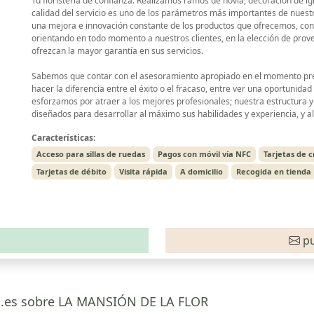
Tu floristería de confianza. Realizamos ramos de novia, decoración de igl
calidad del servicio es uno de los parámetros más importantes de nuest
una mejora e innovación constante de los productos que ofrecemos, con 
orientando en todo momento a nuestros clientes, en la elección de prov
ofrezcan la mayor garantía en sus servicios.
Sabemos que contar con el asesoramiento apropiado en el momento pre
hacer la diferencia entre el éxito o el fracaso, entre ver una oportunidad
esforzamos por atraer a los mejores profesionales; nuestra estructura 
diseñados para desarrollar al máximo sus habilidades y experiencia, y 
Características:
Acceso para sillas de ruedas
Pagos con móvil vía NFC
Tarjetas de c
Tarjetas de débito
Visita rápida
A domicilio
Recogida en tienda
pu
ca.es sobre LA MANSIÓN DE LA FLOR