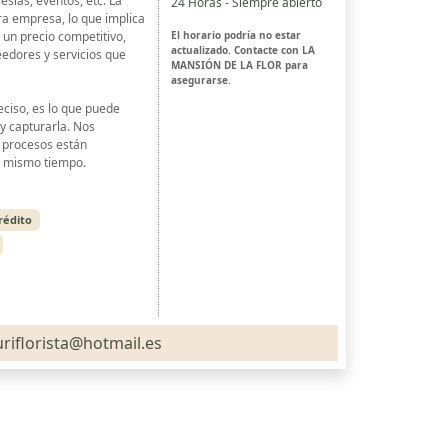
esias, eventos, etc. La
24 Horas - Siempre abierto
ra empresa, lo que implica
El horario podría no estar
un precio competitivo,
actualizado. Contacte con LA
eedores y servicios que
MANSIÓN DE LA FLOR para
asegurarse.
ciso, es lo que puede
 y capturarla. Nos
y procesos están
al mismo tiempo.
rédito
riflorista@hotmail.es