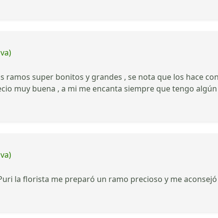
iva)
los ramos super bonitos y grandes , se nota que los hace co
recio muy buena , a mi me encanta siempre que tengo algún e
iva)
Puri la florista me preparó un ramo precioso y me aconsej