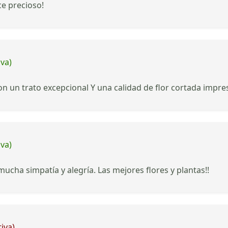
ce precioso!
iva)
on un trato excepcional Y una calidad de flor cortada impr
iva)
cha simpatía y alegría. Las mejores flores y plantas!!
iva)