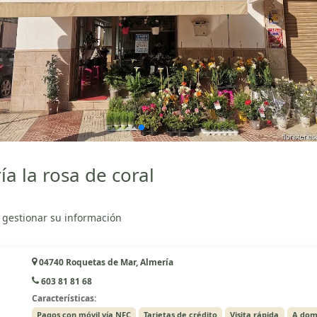
ía la rosa de coral
 gestionar su información
04740 Roquetas de Mar, Almería
603 81 81 68
Características:
Pagos con móvil vía NFC
Tarjetas de crédito
Visita rápida
A domi