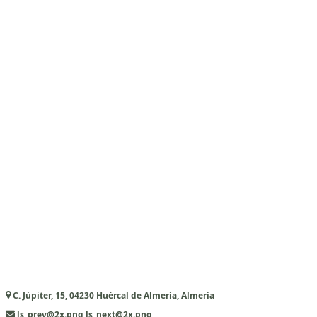
C. Júpiter, 15, 04230 Huércal de Almería, Almería
ls_prev@2x.png,ls_next@2x.png