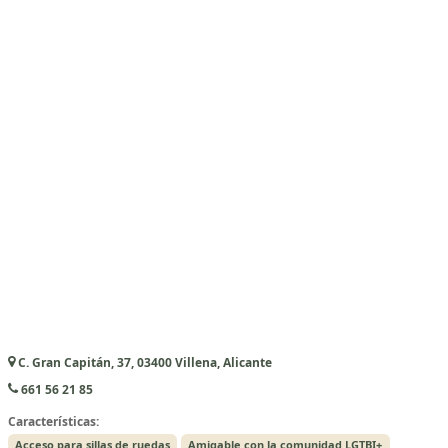
C. Gran Capitán, 37, 03400 Villena, Alicante
661 56 21 85
Características:
Acceso para sillas de ruedas
Amigable con la comunidad LGTBI+