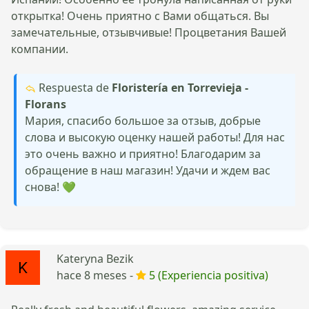
открытка! Очень приятно с Вами общаться. Вы
замечательные, отзывчивые! Процветания Вашей
компании.
Respuesta de
Floristería en Torrevieja -
Florans
Мария, спасибо большое за отзыв, добрые
слова и высокую оценку нашей работы! Для нас
это очень важно и приятно! Благодарим за
обращение в наш магазин! Удачи и ждем вас
снова! 💚
Kateryna Bezik
hace 8 meses -
5 (Experiencia positiva)