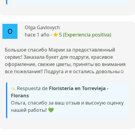
Olga Gavlovych
hace 1 año -
5 (Experiencia positiva)
Большое спасибо Марии за предоставленный
сервис! Заказала букет для подруги, красивое
оформление, свежие цветы, приняты во внимания
все пожелания!! Подруга и я остались довольны☺️
Respuesta de
Floristería en Torrevieja -
Florans
Ольга, спасибо за ваш отзыв и высокую оценку
нашей работы! 💚