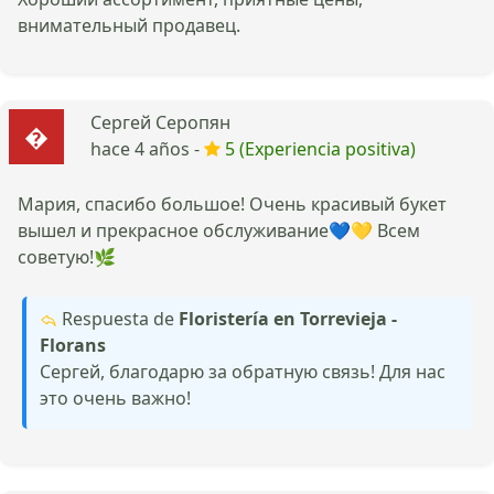
внимательный продавец.
Сергей Серопян
hace 4 años -
5 (Experiencia positiva)
Мария, спасибо большое! Очень красивый букет
вышел и прекрасное обслуживание💙💛 Всем
советую!🌿
Respuesta de
Floristería en Torrevieja -
Florans
Сергей, благодарю за обратную связь! Для нас
это очень важно!