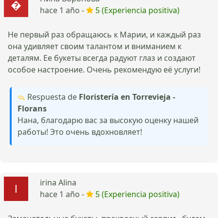
hace 1 año -
5 (Experiencia positiva)
Не первый раз обращаюсь к Марии, и каждый раз
она удивляет своим талантом и вниманием к
деталям. Ее букеты всегда радуют глаз и создают
особое настроение. Очень рекомендую её услуги!
Respuesta de
Floristería en Torrevieja -
Florans
Нана, благодарю вас за высокую оценку нашей
работы! Это очень вдохновляет!
irina Alina
hace 1 año -
5 (Experiencia positiva)