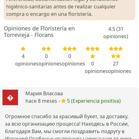
higiénico-sanitarias antes de realizar cualquier
compra o encargo en una floristería.
Opiniones de Floristería en
4.5 (31
Torrevieja - Florans
opiniones)
4
0
0
opiniones
opiniones
opiniones
0
27
opiniones
opiniones
Мария Власова
hace 8 meses -
5 (Experiencia positiva)
Огромное спасибо за красивый букет, за доставку,
за всю организацию процесса! Находясь в России,
благодаря Вам, мы смогли поздравить подругу в
Испании! Особенно ее тронула написанная от руки