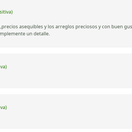
itiva)
precios asequibles y los arreglos preciosos y con buen gust
simplemente un detalle.
iva)
iva)