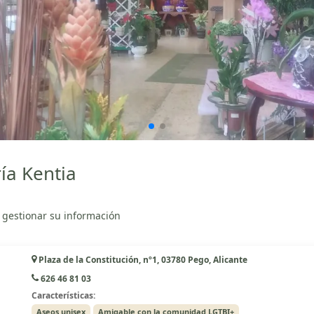
ía Kentia
 gestionar su información
Plaza de la Constitución, nº1, 03780 Pego, Alicante
626 46 81 03
Características:
Aseos unisex
Amigable con la comunidad LGTBI+