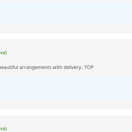
iva)
 beautiful arrangements with delivery.. TOP
iva)