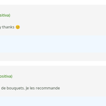
itiva)
y thanks 😊
ositiva)
ns de bouquets. Je les recommande