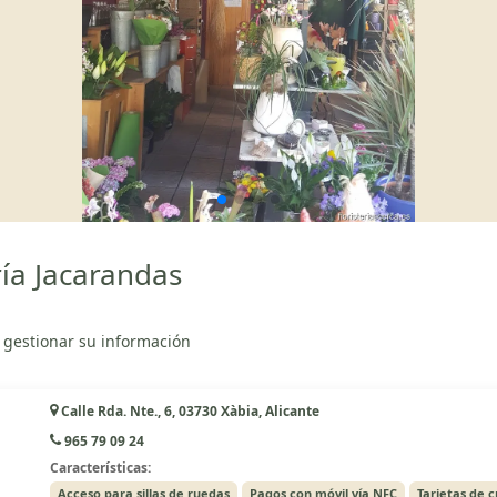
ría Jacarandas
 gestionar su información
Calle Rda. Nte., 6, 03730 Xàbia, Alicante
965 79 09 24
Características:
Acceso para sillas de ruedas
Pagos con móvil vía NFC
Tarjetas de c