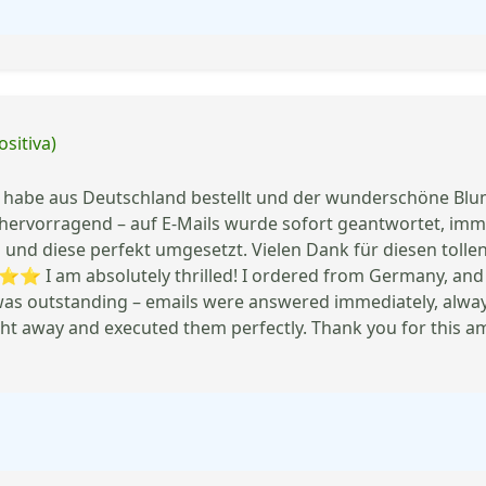
ositiva)
abe aus Deutschland bestellt und der wunderschöne Blum
 hervorragend – auf E-Mails wurde sofort geantwortet, imme
d diese perfekt umgesetzt. Vielen Dank für diesen tollen
 am absolutely thrilled! I ordered from Germany, and t
was outstanding – emails were answered immediately, always
ght away and executed them perfectly. Thank you for this am