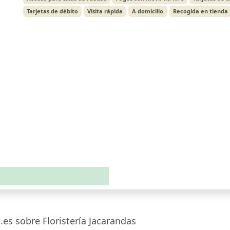
Tarjetas de débito
Visita rápida
A domicilio
Recogida en tienda
.es sobre Floristería Jacarandas