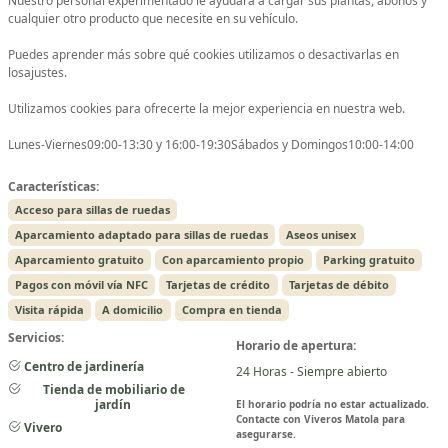
Nuestro personal experimentado le ayudará a cargar sus plantas, abonos y
cualquier otro producto que necesite en su vehículo.
Puedes aprender más sobre qué cookies utilizamos o desactivarlas en
losajustes.
Utilizamos cookies para ofrecerte la mejor experiencia en nuestra web.
Lunes-Viernes09:00-13:30 y 16:00-19:30Sábados y Domingos10:00-14:00
Características:
Acceso para sillas de ruedas
Aparcamiento adaptado para sillas de ruedas
Aseos unisex
Aparcamiento gratuito
Con aparcamiento propio
Parking gratuito
Pagos con móvil vía NFC
Tarjetas de crédito
Tarjetas de débito
Visita rápida
A domicilio
Compra en tienda
Servicios:
Horario de apertura:
Centro de jardinería
24 Horas - Siempre abierto
Tienda de mobiliario de
jardín
El horario podría no estar actualizado.
Contacte con Viveros Matola para
Vivero
asegurarse.