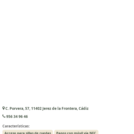
C. Porvera, 57, 11402 Jerez de la Frontera, Cádiz
956 34 96 46
Características:
Acceso para sillas de ruedas
Pagos con móvil vía NFC