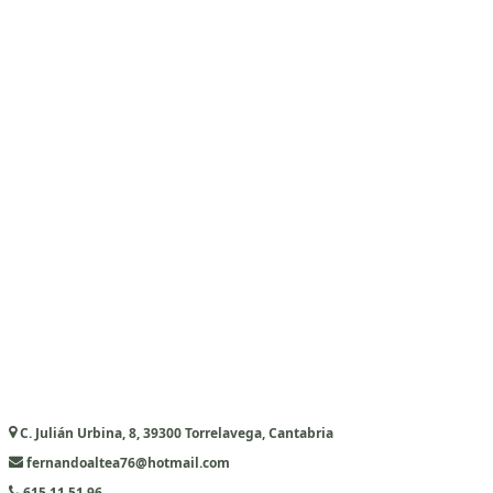
C. Julián Urbina, 8, 39300 Torrelavega, Cantabria
fernandoaltea76@hotmail.com
615 11 51 96