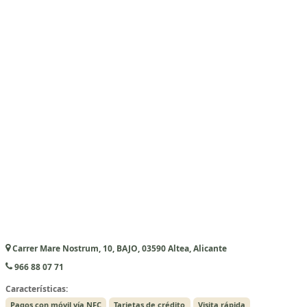
Carrer Mare Nostrum, 10, BAJO, 03590 Altea, Alicante
966 88 07 71
Características:
Pagos con móvil vía NFC
Tarjetas de crédito
Visita rápida