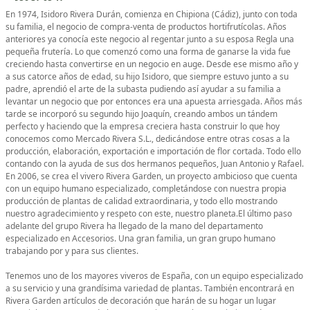
En 1974, Isidoro Rivera Durán, comienza en Chipiona (Cádiz), junto con toda
su familia, el negocio de compra-venta de productos hortifrutícolas. Años
anteriores ya conocía este negocio al regentar junto a su esposa Regla una
pequeña frutería. Lo que comenzó como una forma de ganarse la vida fue
creciendo hasta convertirse en un negocio en auge. Desde ese mismo año y
a sus catorce años de edad, su hijo Isidoro, que siempre estuvo junto a su
padre, aprendió el arte de la subasta pudiendo así ayudar a su familia a
levantar un negocio que por entonces era una apuesta arriesgada. Años más
tarde se incorporó su segundo hijo Joaquín, creando ambos un tándem
perfecto y haciendo que la empresa creciera hasta construir lo que hoy
conocemos como Mercado Rivera S.L., dedicándose entre otras cosas a la
producción, elaboración, exportación e importación de flor cortada. Todo ello
contando con la ayuda de sus dos hermanos pequeños, Juan Antonio y Rafael.
En 2006, se crea el vivero Rivera Garden, un proyecto ambicioso que cuenta
con un equipo humano especializado, completándose con nuestra propia
producción de plantas de calidad extraordinaria, y todo ello mostrando
nuestro agradecimiento y respeto con este, nuestro planeta.El último paso
adelante del grupo Rivera ha llegado de la mano del departamento
especializado en Accesorios. Una gran familia, un gran grupo humano
trabajando por y para sus clientes.
Tenemos uno de los mayores viveros de España, con un equipo especializado
a su servicio y una grandísima variedad de plantas. También encontrará en
Rivera Garden artículos de decoración que harán de su hogar un lugar