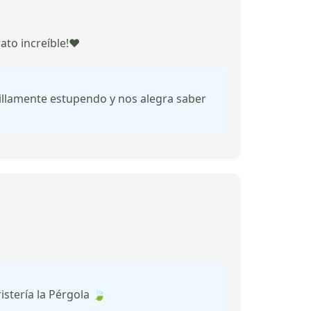
to increíble!❤️
cillamente estupendo y nos alegra saber
istería la Pérgola 🍃