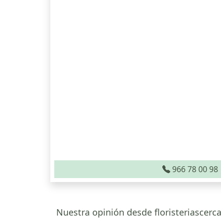
966 78 00 98
Nuestra opinión desde floristeriascer