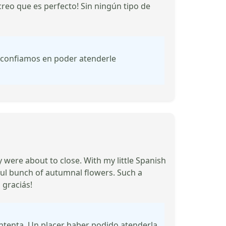
creo que es perfecto! Sin ningún tipo de
y confiamos en poder atenderle
 were about to close. With my little Spanish
iful bunch of autumnal flowers. Such a
 graciás!
ontenta. Un placer haber podido atenderla