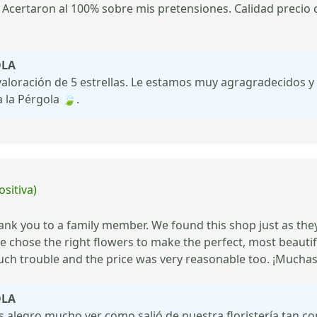
 Acertaron al 100% sobre mis pretensiones. Calidad precio 
OLA
aloración de 5 estrellas. Le estamos muy agragradecidos 
 la Pérgola 🍃.
ositiva)
hank you to a family member. We found this shop just as they
r we chose the right flowers to make the perfect, most beaut
h trouble and the price was very reasonable too. ¡Muchas
OLA
s alegro mucho ver como salió de nuestra floristería tan c