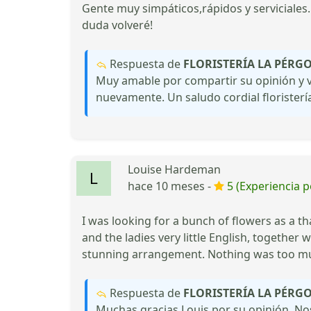
Gente muy simpáticos,rápidos y serviciales.
duda volveré!
Respuesta de
FLORISTERÍA LA PÉRG
Muy amable por compartir su opinión y v
nuevamente. Un saludo cordial floristería
Louise Hardeman
hace 10 meses -
5 (Experiencia p
I was looking for a bunch of flowers as a t
and the ladies very little English, togethe
stunning arrangement. Nothing was too muc
Respuesta de
FLORISTERÍA LA PÉRG
Muchas gracias Louis por su opinión. No