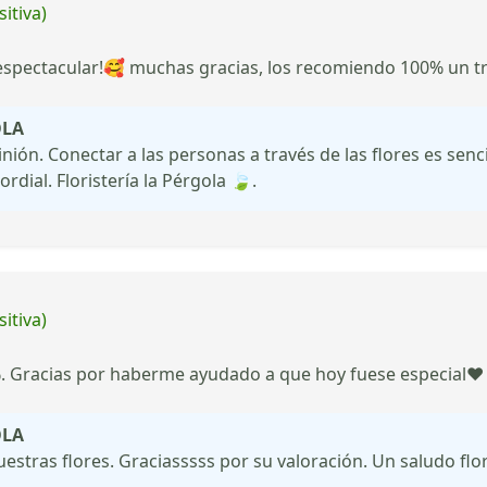
itiva)
 espectacular!🥰 muchas gracias, los recomiendo 100% un tra
OLA
ión. Conectar a las personas a través de las flores es sen
dial. Floristería la Pérgola 🍃.
itiva)
. Gracias por haberme ayudado a que hoy fuese especial❤️
OLA
stras flores. Graciasssss por su valoración. Un saludo flor