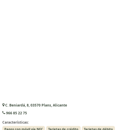
C. Beniardá, 8, 03570 Plans, Alicante
966 85 22 75
Características:
Pagos con móvil vía NFC
Tarjetas de crédito
Tarjetas de débito