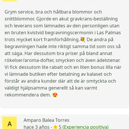
Grym service, bra och hållbara blommor och
snittblommor. Gjorde en akut gravkrans-beställning
och leverans som lämnades av den personligen utan
en bruten kvistvid begravningscermonin i Las Palmas
trots mycket kort framförhållning.💐 De andra på
begravningen hade inte riktigt samma tid som oss så
att säga. Har dessutom bra priser på bland annat
rökelser/aroma-dofter, smycken och även ädelstenar.
Vi fick dessutom lite rabatt och en liten bonus lilla när
vi lämnade butiken efter betalning av kalaset och
förstår av andra kunder där att de är omtyckta och
väldigt hjälpsamma generellt så kan varmt
rekommendera dem. 😍
Amparo Balea Torres
hace 3 años -
5 (Experiencia positiva)