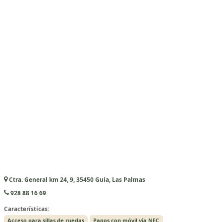
Ctra. General km 24, 9, 35450 Guía, Las Palmas
928 88 16 69
Características:
Acceso para sillas de ruedas
Pagos con móvil vía NFC