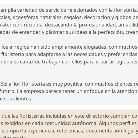
 amplia variedad de servicios relacionados con la florister
rticales, ecoesferas naturales, regalos, decoración y globos 
a atención recibida, destacando la profesionalidad, amabil
paz de entender y plasmar sus ideas a la perfección, crea
de los arreglos han sido ampliamente elogiadas, con muchos 
a floristería para adaptarse a las necesidades y preferencia
eña es capaz de trabajar con ellos para crear arreglos pe
e BellaFlor Floristería es muy positiva, con muchos cliente
uturo. La empresa parece tener un enfoque en la atención al
e sus clientes.
que las floristerías incluidas en este directorio cumplan con
gales exigidos en cada comunidad autónoma. Algunos perfil
siempre la experiencia, referencias, documentación legal y
floristería.