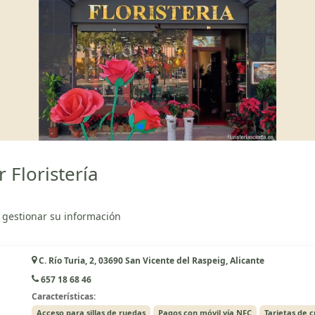
 Floristería
 gestionar su información
C. Río Turia, 2, 03690 San Vicente del Raspeig, Alicante
657 18 68 46
Características:
Acceso para sillas de ruedas
Pagos con móvil vía NFC
Tarjetas de c