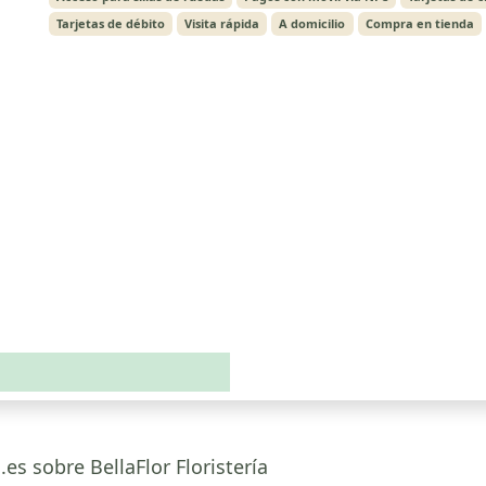
Tarjetas de débito
Visita rápida
A domicilio
Compra en tienda
es sobre BellaFlor Floristería