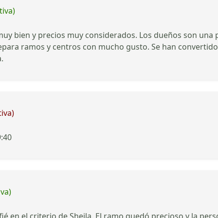
tiva)
uy bien y precios muy considerados. Los dueños son una p
epara ramos y centros con mucho gusto. Se han convertido en
.
iva)
9:40
iva)
é en el criterio de Sheila. El ramo quedó precioso y la per