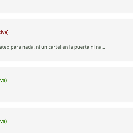
iva)
teo para nada, ni un cartel en la puerta ni na...
iva)
iva)