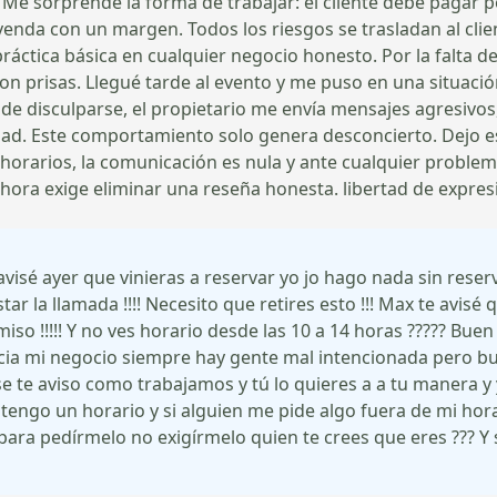
 Me sorprende la forma de trabajar: el cliente debe pagar 
evenda con un margen. Todos los riesgos se trasladan al cli
práctica básica en cualquier negocio honesto. Por la falta de
con prisas. Llegué tarde al evento y me puso en una situac
gar de disculparse, el propietario me envía mensajes agresi
dad. Este comportamiento solo genera desconcierto. Dejo e
s horarios, la comunicación es nula y ante cualquier problema
hora exige eliminar una reseña honesta. libertad de expre
 avisé ayer que vinieras a reservar yo jo hago nada sin re
tar la llamada !!!! Necesito que retires esto !!! Max te avis
o !!!!! Y no ves horario desde las 10 a 14 horas ????? Buen d
cia mi negocio siempre hay gente mal intencionada pero bue
 se te aviso como trabajamos y tú lo quieres a a tu manera 
 tengo un horario y si alguien me pide algo fuera de mi h
para pedírmelo no exigírmelo quien te crees que eres ??? Y