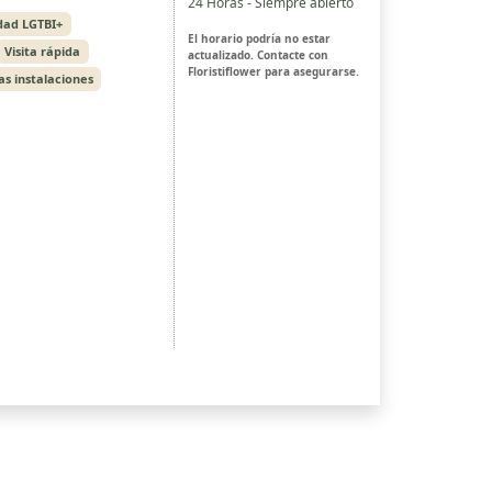
24 Horas - Siempre abierto
dad LGTBI+
El horario podría no estar
Visita rápida
actualizado. Contacte con
Floristiflower para asegurarse.
las instalaciones