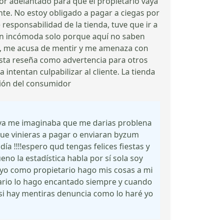
por adelantado para que el propietario vaya
ente. No estoy obligado a pagar a ciegas por
 responsabilidad de la tienda, tuve que ir a
ión incómoda solo porque aquí no saben
vos, me acusa de mentir y me amenaza con
sta reseña como advertencia para otros
 intentan culpabilizar al cliente. La tienda
sión del consumidor
serva me imaginaba que me darias problena
é que vinieras a pagar o enviaran byzum
ía !!!!espero qud tengas felices fiestas y
no la estadística habla por sí sola soy
y yo como propietario hago mis cosas a mi
orario lo hago encantado siempre y cuando
 si hay mentiras denuncia como lo haré yo