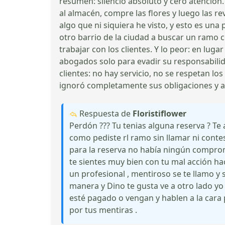
resumen: silencio absoluto y cero atención.
al almacén, compre las flores y luego las r
algo que ni siquiera he visto, y esto es una 
otro barrio de la ciudad a buscar un ramo 
trabajar con los clientes. Y lo peor: en lu
abogados solo para evadir su responsabili
clientes: no hay servicio, no se respetan lo
ignoró completamente sus obligaciones y a
Respuesta de
Floristiflower
Perdón ??? Tu tenias alguna reserva ? Te
como pediste rl ramo sin llamar ni contes
para la reserva no había ningún compromis
te sientes muy bien con tu mal acción ha
un profesional , mentiroso se te llamo y
manera y Dino te gusta ve a otro lado yo
esté pagado o vengan y hablen a la cara 
por tus mentiras .