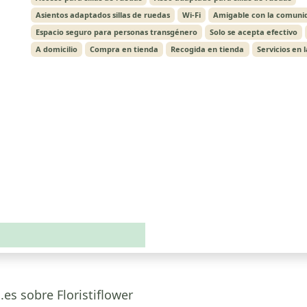
Asientos adaptados sillas de ruedas
Wi-Fi
Amigable con la comuni
Espacio seguro para personas transgénero
Solo se acepta efectivo
A domicilio
Compra en tienda
Recogida en tienda
Servicios en 
.es sobre Floristiflower