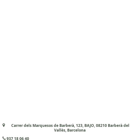
Carrer dels Marquesos de Barberà, 123, BAJO, 08210 Barberà del
Vallès, Barcelona
937 18 06 40