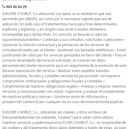
965 66 84 29
EnFLORS CHORLIT, S.L.utilizamos sus datos en la medida en que sea
permitido por elRGPD, así como por la normativa vigente que sea de
aplicación. En todo caso el tratamientose hará para fines determinados,
explícitos y legítimos, y en ningún caso serán tratados demanera
incompatible para dichos fines. En concreto se llevarán a cabo los
siguientestratamientos:• Contestar a sus consultas, solicitudes o peticiones.•
Gestionar la relación contractual y la prestación de los servicios de
consultasolicitados por el cliente.• Gestionar sus llamadas telefónicas.• Emitir
justificantes de cobro por los servicios prestados en favor del cliente.• Para el
correcto desempeño del servicio solicitado, se tratarán los datos
personalesdel cliente necesarios para un seguimiento de la evolución de este
durante laprestación del servicio.• Realizar todos aquellos trámites
administrativos, fiscales y contables necesarios paracumplir con nuestros
compromisos contractuales y obligaciones fiscales y contables.•
Cumplimiento de nuestras obligaciones legales.• Analizar y mejorar nuestros
servicios y comunicaciones con usted.• Supervisar y evaluar el cumplimiento
de nuestras políticas y normas.• Gestionar envío de información y
prospección comercial por cualquier vía en caso deconsentimiento explícito
EnFLORS CHORLIT, S.L., utilizamos las cookies u otros archivos de
funcionalidadsimilar (en adelante, “cookies”) para saber cómo utilizas
nuestros servicios y podermejorarlos.FLORS CHORLIT, S.L., es responsable de
las cookies y del tratamiento delos datos obtenidos a través de estas, ya sean