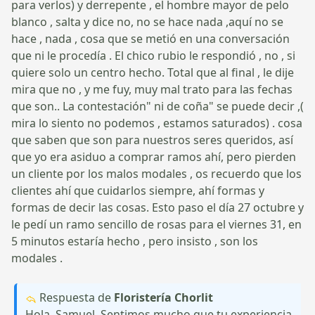
para verlos) y derrepente , el hombre mayor de pelo
blanco , salta y dice no, no se hace nada ,aquí no se
hace , nada , cosa que se metió en una conversación
que ni le procedía . El chico rubio le respondió , no , si
quiere solo un centro hecho. Total que al final , le dije
mira que no , y me fuy, muy mal trato para las fechas
que son.. La contestación" ni de coña" se puede decir ,(
mira lo siento no podemos , estamos saturados) . cosa
que saben que son para nuestros seres queridos, así
que yo era asiduo a comprar ramos ahí, pero pierden
un cliente por los malos modales , os recuerdo que los
clientes ahí que cuidarlos siempre, ahí formas y
formas de decir las cosas. Esto paso el día 27 octubre y
le pedí un ramo sencillo de rosas para el viernes 31, en
5 minutos estaría hecho , pero insisto , son los
modales .
Respuesta de
Floristería Chorlit
Hola, Samuel. Sentimos mucho que tu experiencia