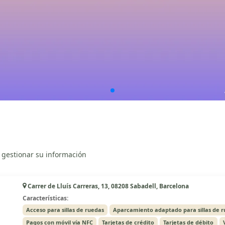
 gestionar su información
Carrer de Lluís Carreras, 13, 08208 Sabadell, Barcelona
Características:
Acceso para sillas de ruedas
Aparcamiento adaptado para sillas de 
Pagos con móvil vía NFC
Tarjetas de crédito
Tarjetas de débito