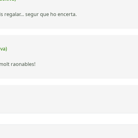
 regalar... segur que ho encerta.
iva)
molt raonables!